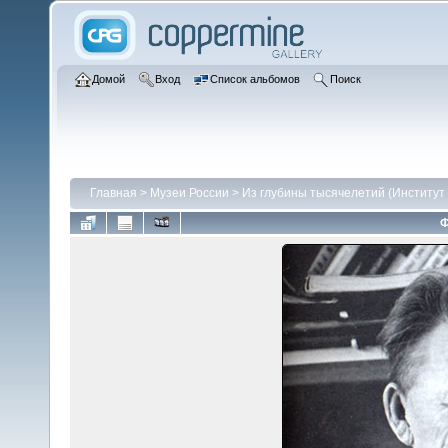
Домой
Вход
Список альбомов
Поиск
Главная
>
Музеи России
>
Из глубины тысячелетий (Институт
Ф