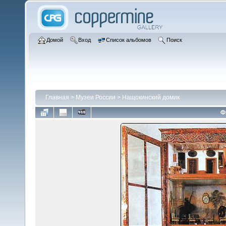
Домой
Вход
Список альбомов
Поиск
Главная
>
Музеи России
>
Нащокинский домик
Ф