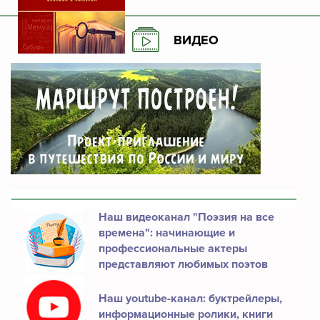
ВИДЕО
Наш видеоканал "Поэзия на все
времена": начинающие и
профессиональные актеры
представляют любимых поэтов
Наш youtube-канал: буктрейлеры,
информационные ролики, книги