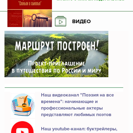
ВИДЕО
Наш видеоканал "Поэзия на все
времена": начинающие и
профессиональные актеры
представляют любимых поэтов
Наш youtube-канал: буктрейлеры,