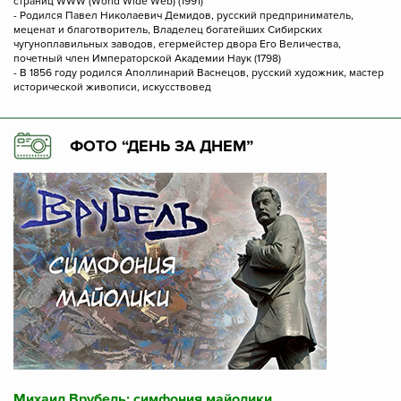
страниц WWW (World Wide Web) (1991)
- Родился Павел Николаевич Демидов, русский предприниматель,
меценат и благотворитель, Владелец богатейших Сибирских
чугуноплавильных заводов, егермейстер двора Его Величества,
почетный член Императорской Академии Наук (1798)
- В 1856 году родился Аполлинарий Васнецов, русский художник, мастер
исторической живописи, искусствовед
ФОТО “ДЕНЬ ЗА ДНЕМ”
Михаил Врубель: симфония майолики