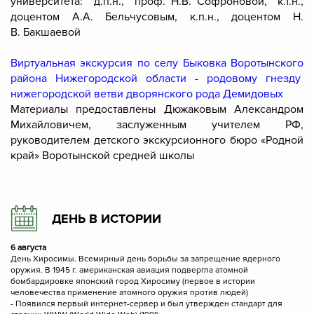
университета: д.п.н., проф. Н.В. Софроновой, к.т.н.,
доцентом А.А. Бельчусовым, к.п.н., доцентом Н.
В. Бакшаевой
Виртуальная экскурсия по селу Быковка Воротынского
района Нижегородской области - родовому гнезду
нижегородской ветви дворянского рода Демидовых
Материалы предоставлены Дюжаковым Александром
Михайловичем, заслуженным учителем РФ,
руководителем детского экскурсионного бюро «Родной
край» Воротынской средней школы
ДЕНЬ В ИСТОРИИ
6 августа
День Хиросимы. Всемирный день борьбы за запрещение ядерного
оружия. В 1945 г. американская авиация подвергла атомной
бомбардировке японский город Хиросиму (первое в истории
человечества применение атомного оружия против людей)
- Появился первый интернет-сервер и был утвержден стандарт для