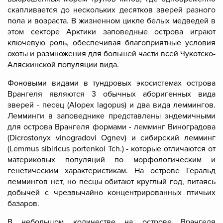
скапливается до нескольких десятков зверей разного
пола и возраста. В жизненном цикле белых медведей в
этом секторе Арктики заповедные острова играют
ключевую роль, обеспечивая благоприятные условия
охоты и размножения для большей части всей Чукотско-
Аляскинской популяции вида.
Фоновыми видами
в тундровых экосистемах острова
Врангеля являются 3 обычных аборигенных вида
зверей
-
песец
(Alopex lagopus) и два вида
леммингов
.
Лемминги в заповеднике представлены эндемичными
для острова Врангеля формами - лемминг Виноградова
(Dicrostonyx vinogradovi Ognev) и сибирский лемминг
(Lemmus sibiricus portenkoi Tch.) - которые отличаются от
материковых популяций по морфологическим и
генетическим характеристикам. На острове Геральд
леммингов нет, но песцы обитают круглый год, питаясь
добычей с чрезвычайно концентрированных птичьих
базаров.
В небольшом количестве на острове Врангеля