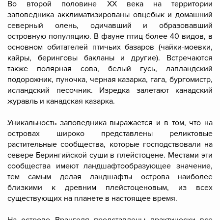
Во второй половине XX века на территории
заповедника акклиматизированы овцебык и домашний
северный олень, одичавший и образовавший
островную популяцию. В фауне птиц более 40 видов, в
основном обитателей птичьих базаров (чайки-моевки,
кайры, беринговы бакланы и другие). Встречаются
также полярная сова, белый гусь, лапландский
подорожник, пуночка, черная казарка, гага, бургомистр,
исландский песочник. Изредка залетают канадский
журавль и канадская казарка.
Уникальность заповедника выражается и в том, что на
островах широко представлены реликтовые
растительные сообщества, которые господствовали на
севере Берингийской суши в плейстоцене. Местами эти
сообщества имеют ландшафтообразующее значение,
тем самым делая ландшафты острова наиболее
близкими к древним плейстоценовым, из всех
существующих на планете в настоящее время.