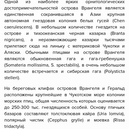
Одной из наиболее ярких орнитологических
достопримечательностей острова Врангеля является
единственная сохранившаяся в Азии крупная
автономная гнездовая колония белых гусей (Chen
caerulescens). В небольшом количестве гнездится на
острове и тихоокеанская черная казарка (Branta
nigricans), а неразмножающие казарки тысячами
прилетают сюда на линьку с материковой Чукотки и
Аляски. Обычными птицами на острове Врангеля
являются обыкновенная гага и гага-гребенушка
(Somateria mollissima, S. spectabilis), в очень небольшом
количестве встречается и сибирская гага (Polysticta
stelleri).
На береговых клифах островов Врангеля и Геральд
расположены крупнейшие в Чукотском море колонии
морских птиц, общая численность которых оценивается
до 250-300 тыс. гнездящихся особей. Основу птичьих
базаров составляют толстоклювая кайра (Uria lomvia),
полярный чистик (Cepphus grylle) и моевка (Rissa
tridactyla).