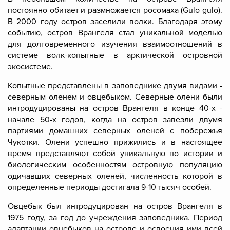
постоянно обитает и размножается
росомаха
(Gulo gulo).
В 2000 году остров заселили
волки
. Благодаря этому
событию, остров Врангеля стал уникальной моделью
для долговременного изучения взаимоотношений в
системе волк-копытные в арктической островной
экосистеме.
Копытные представлены в заповеднике двумя видами -
северным оленем и овцебыком.
Северные олени
были
интродуцированы на остров Врангеля в конце 40-х -
начале 50-х годов, когда на остров завезли двумя
партиями домашних северных оленей с побережья
Чукотки. Олени успешно прижились и в настоящее
время представляют собой уникальную по истории и
биологическим особенностям островную популяцию
одичавших северных оленей, численность которой в
определенные периоды достигала 9-10 тысяч особей.
Овцебык
был интродуцирован на остров Врангеля в
1975 году, за год до учреждения заповедника. Период
адаптации овцебыков на острове и освоения ими всей