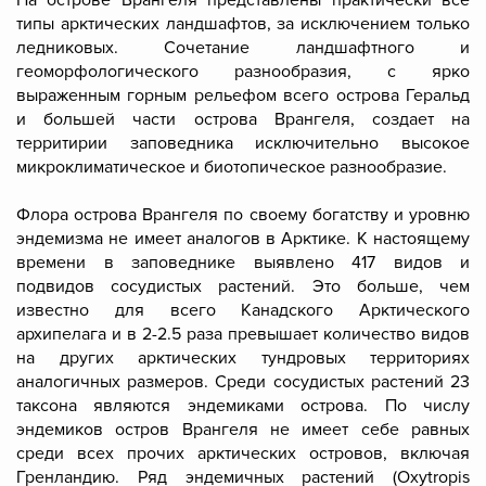
На острове Врангеля представлены практически все
типы арктических ландшафтов, за исключением только
ледниковых. Сочетание ландшафтного и
геоморфологического разнообразия, с ярко
выраженным горным рельефом всего острова Геральд
и большей части острова Врангеля, создает на
территирии заповедника исключительно высокое
микроклиматическое и биотопическое разнообразие.
Флора острова Врангеля по своему богатству и уровню
эндемизма не имеет аналогов в Арктике. К настоящему
времени в заповеднике выявлено 417 видов и
подвидов сосудистых растений. Это больше, чем
известно для всего Канадского Арктического
архипелага и в 2-2.5 раза превышает количество видов
на других арктических тундровых территориях
аналогичных размеров. Среди сосудистых растений 23
таксона являются эндемиками острова. По числу
эндемиков остров Врангеля не имеет себе равных
среди всех прочих арктических островов, включая
Гренландию. Ряд эндемичных растений (Oxytropis