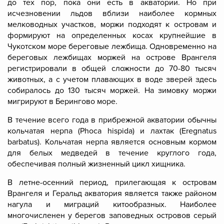
до тех пор, пока они есть в акватории. Но при
исчезновении льдов вблизи наиболее кормных
мелководных участков, моржи подходят к островам и
формируют на определенных косах крупнейшие в
Чукотском море береговые лежбища. Одновременно на
береговых лежбищах моржей на острове Врангеля
регистрировали в общей сложности до 70-80 тысяч
животных, а с учетом плавающих в воде зверей здесь
собиралось до 130 тысяч моржей. На зимовку моржи
мигрируют в Берингово море.
В течение всего года в прибрежной акватории обычны
кольчатая нерпа
(Phoca hispida) и
лахтак
(Eregnatus
barbatus). Кольчатая нерпа является основным кормом
для белых медведей в течение круглого года,
обеспечивая полный жизненный цикл хищника.
В летне-осенний период, прилегающая к островам
Врангеля и Геральд акватория является также районом
нагула и миграций китообразных. Наиболее
многочисленен у берегов заповедных островов
серый