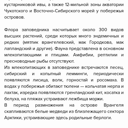
кустарниковой ивы, а также 12-мильной зоны акватории
Чукотского и Восточно-Сибирского морей у побережья
островов.
Флора заповедника насчитывает около 300 видов
высших растений, среди которых много эндемичных и
редких (мятлик врангелевский, мак Городкова, мак
лапландский и другие). Фауна представлена в основном
млекопитающими и птицами. Амфибии, рептилии и
пресноводные рыбы отсутствуют.
Из млекопитающих в заповеднике встречаются песец,
сибирский и копытный лемминги, периодически
появляются лисица, волк, горностай и росомаха. В
водах у побережья обитают тюлени — кольчатая нерпа и
лахтак, изредка появляются гренландский кит, косатка и
белуха, на пляжах устраивают лежбища моржи.
В период размножения на острове Врангеля
скапливаются белые медведи из близлежащего сектора
Арктики, устраивающие здесь родильные берлоги.