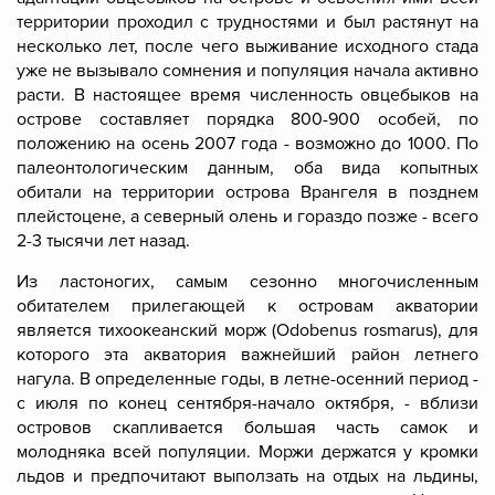
территории проходил с трудностями и был растянут на
несколько лет, после чего выживание исходного стада
уже не вызывало сомнения и популяция начала активно
расти. В настоящее время численность овцебыков на
острове составляет порядка 800-900 особей, по
положению на осень 2007 года - возможно до 1000. По
палеонтологическим данным, оба вида копытных
обитали на территории острова Врангеля в позднем
плейстоцене, а северный олень и гораздо позже - всего
2-3 тысячи лет назад.
Из ластоногих, самым сезонно многочисленным
обитателем прилегающей к островам акватории
является
тихоокеанский морж
(Odobenus rosmarus), для
которого эта акватория важнейший район летнего
нагула. В определенные годы, в летне-осенний период -
с июля по конец сентября-начало октября, - вблизи
островов скапливается большая часть самок и
молодняка всей популяции. Моржи держатся у кромки
льдов и предпочитают выползать на отдых на льдины,