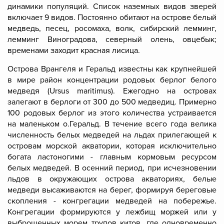
динамики популяций. Список наземных видов зверей
включает 9 видов. Постоянно обитают на острове белый
медведь, песец, росомаха, волк, сибирский лемминг,
лемминг Виноградова, северный олень, овцебык;
временами заходит красная лисица.
Острова Врангеля и Геральд известны как крупнейшей
в мире район концентрации родовых берлог
белого
медведя
(Ursus maritimus). Ежегодно на островах
залегают в берлоги от 300 до 500 медведиц. Примерно
100 родовых берлог из этого количества устраивается
на маленьком о.Геральд. В течение всего года велика
численность белых медведей на льдах прилегающей к
островам морской акватории, которая исключительно
богата ластоногими - главным кормовым ресурсом
белых медведей. В осенний период, при исчезновении
льдов в окружающих острова акваториях, белые
медведи высаживаются на берег, формируя береговые
скопления - конгрегации медведей на побережье.
Конгрегации формируются у лежбищ моржей или у
выброшенных морем трупов китов, где одновременно