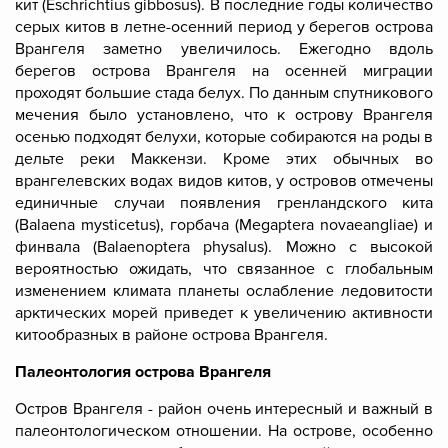
кит
(Eschrichtius gibbosus). В последние годы количество
серых китов в летне-осенний период у берегов острова
Врангеля заметно увеличилось. Ежегодно вдоль
берегов острова Врангеля на осенней миграции
проходят большие стада белух. По данным спутникового
мечения было установлено, что к острову Врангеля
осенью подходят белухи, которые собираются на роды в
дельте реки Маккензи. Кроме этих обычных во
врангелевских водах видов китов, у островов отмечены
единичные случаи появления гренландского кита
(Balaena mysticetus), горбача (Megaptera novaeangliae) и
финвала (Balaenoptera physalus). Можно с высокой
вероятностью ожидать, что связанное с глобальным
изменением климата планеты ослабление ледовитости
арктических морей приведет к увеличению активности
китообразных в районе острова Врангеля.
Палеонтология острова Врангеля
Остров Врангеля - район очень интересный и важный в
палеонтологическом отношении. На острове, особенно