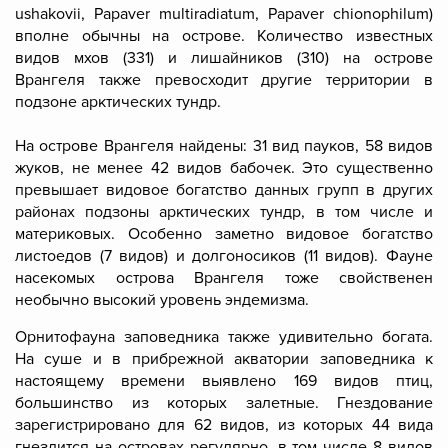
ushakovii, Papaver multiradiatum, Papaver chionophilum)
вполне обычны на острове. Количество известных
видов мхов (331) и лишайников (310) на острове
Врангеля также превосходит другие территории в
подзоне арктических тундр.
На острове Врангеля найдены: 31 вид пауков, 58 видов
жуков, не менее 42 видов бабочек. Это существенно
превышает видовое богатство данных групп в других
районах подзоны арктических тундр, в том числе и
материковых. Особенно заметно видовое богатство
листоедов (7 видов) и долгоносиков (11 видов). Фауне
насекомых острова Врангеля тоже свойственен
необычно высокий уровень эндемизма.
Орнитофауна
заповедника также удивительно богата.
На суше и в прибрежной акватории заповедника к
настоящему времени выявлено 169 видов птиц,
большинство из которых залетные. Гнездование
зарегистрировано для 62 видов, из которых 44 вида
гнездится на островах регулярно, в том числе 8 видов