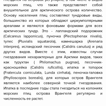
морских птиц, что также представляет собой
внушительное для арктического острова количество.
Основу населения птиц составляют тундровые виды,
большинство из которых обладают циркумполярными
ареалами и являются фоновыми формами для всех
арктических тундр. Это - лапландский подорожник
(Calcareus lapponicus), пуночка (Plectophenax nivalis),
тулес (Pluvialis squatarola), камнешарка (Arenaria
interpres), исландский песочник (Calidris canutus) и ряд
других видов. Вместе с этим, известны случаи
гнездования нехарактерных для Арктики видов, таких
как турухтан ( Philomachus pugnax), песочник-
красношейка (Calidris ruficollis), ипатка и топорок
(Fratercula corniculata, Lunda cirrhata), пеночка-таловка
(Phylloscopos borealis), для которых остров Врангеля
является наиболее северной точкой гнездования.
Ипатка в последние годы стала гнездиться на колониях
морских птиц острова Врангеля регулярно и
численность ее растет.