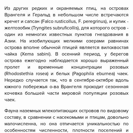
Из других редких и охраняемых птиц, на островах
Врангеля и Геральд в небольшом числе встречаются
кречет и сапсан (Falco rusticollus, F. peregrinus), и кулик -
желтозобик (Tryngites subruficollis), для которого остров -
один из немногих известных пунктов гнездования в
Азии. На изобилующих мелкими озерами равнинах
острова вполне обычной птицей является вилохвостая
чайка (Xema sabini). В осенний период, у берегов
острова ежегодно наблюдается хорошо выраженный
пролет и временные концентрации розовых
(Rhodostethia rosea) и белых (Pagophila eburnea) чаек.
Нередко случается так, что в сентябре-октябре вдоль
южного побережья о-ва Врангеля проходит сезоннная
кочевка большей части мировой популяции розовых
чаек.
Фауна наземных млекопитающих
островов по видовому
составу, в сравнении с насекомыми и птицам, довольно
малочисленна, но она отличается уникальностью по
особенностям численности, плотности поселений и