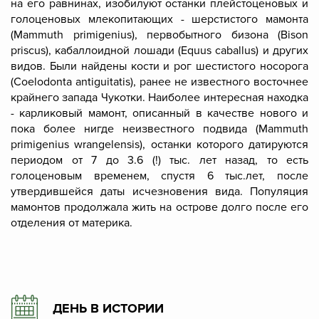
на его равнинах, изобилуют останки плейстоценовых и
голоценовых млекопитающих - шерстистого мамонта
(Mammuth primigenius), первобытного бизона (Bison
priscus), кабаллоидной лошади (Equus caballus) и других
видов. Были найдены кости и рог шестистого носорога
(Coelodonta antiguitatis), ранее не известного восточнее
крайнего запада Чукотки. Наиболее интересная находка
- карликовый мамонт, описанный в качестве нового и
пока более нигде неизвестного подвида (Mammuth
primigenius wrangelensis), останки которого датируются
периодом от 7 до 3.6 (!) тыс. лет назад, то есть
голоценовым временем, спустя 6 тыс.лет, после
утвердившейся даты исчезновения вида. Популяция
мамонтов продолжала жить на острове долго после его
отделения от материка.
ДЕНЬ В ИСТОРИИ