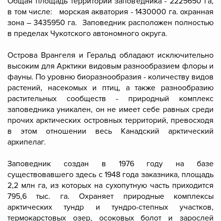
Общая площадь территории заповедника - 2225650 га,
в том числе: морская акватория - 1430000 га. охранная
зона – 3435950 га. Заповедник расположен полностью
в пределах Чукотского автономного округа.
Острова Врангеля и Геральд обладают исключительно
высоким для Арктики видовым разнообразием флоры и
фауны. По уровню биоразнообразия - количеству видов
растений, насекомых и птиц, а также разнообразию
растительных сообществ - природный комплекс
заповедника уникален, он не имеет себе равных среди
прочих арктических островных территорий, превосходя
в этом отношении весь Канадский арктический
архипелаг.
Заповедник cоздан в 1976 году на базе
существовавшего здесь с 1948 года заказника, площадь
2,2 млн га, из которых на сухопутную часть приходится
795,6 тыс. га. Охраняет природные комплексы
арктических тундр и тундро-степных участков,
термокарстовых озер, осоковых болот и зарослей